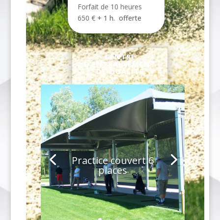
Forfait de 10 heures
650 €
+ 1 h. offerte
CENTRE
D’ENTRAINEMENT
DE QUALITÉ
Practice couvert 6
places