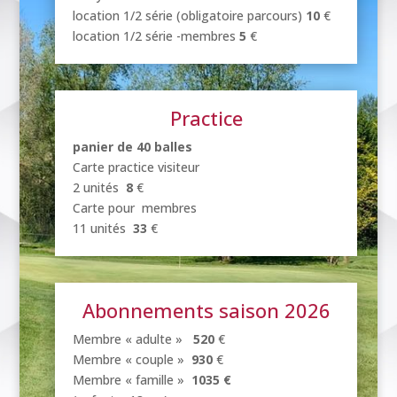
location 1/2 série (obligatoire parcours)
10
€
location 1/2 série -membres
5
€
Practice
panier de 40 balles
Carte practice visiteur
2 unités
8
€
Carte pour membres
11 unités
33
€
Abonnements saison 2026
Membre « adulte »
520
€
Membre « couple »
930
€
Membre « famille »
1035 €