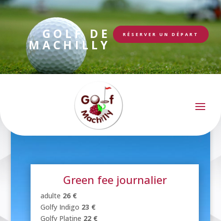
GOLF DE
RÉSERVER UN DÉPART
MACHILLY
TARIFS 2026
Green fee journalier
adulte
26 €
Golfy Indigo
23 €
Golfy Platine
22 €