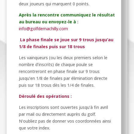
deux joueurs qui marquent 0 points.
Après la rencontre communiquez le résultat
au bureau ou envoyez-le à :
info@golfdemachilly.com
La phase finale se joue sur 9 trous jusqu’au
1/8 de finales puis sur 18 trous
L
es vainqueu
rs (ou les deux premiers selon le
nombre d’inscrits) de chaque poule se
rencontreront en phase finale sur 9 trous
jusqu’en 1/8 de finales par élimination directe
puis sur 18 trous dès les 1/4 de fin
ales.
Déroulé des opérations :
Les inscriptions sont ouvertes jusqu’à fin avril
par mail ou directement auprès du golf.
N’oubliez pas de donner vos coordonnées ainsi
que votre index.