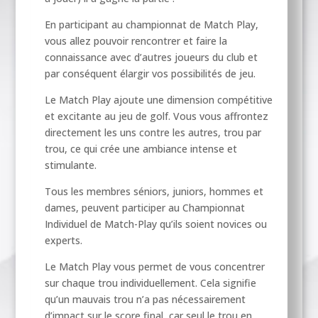
En participant au championnat de Match Play,
vous allez pouvoir rencontrer et faire la
connaissance avec d’autres joueurs du club et
par conséquent élargir vos possibilités de jeu.
Le Match Play ajoute une dimension compétitive
et excitante au jeu de golf. Vous vous affrontez
directement les uns contre les autres, trou par
trou, ce qui crée une ambiance intense et
stimulante.
Tous les membres séniors, juniors, hommes et
dames, peuvent participer au Championnat
Individuel de Match-Play qu’ils soient novices ou
experts.
Le Match Play vous permet de vous concentrer
sur chaque trou individuellement. Cela signifie
qu’un mauvais trou n’a pas nécessairement
d’impact sur le score final, car seul le trou en