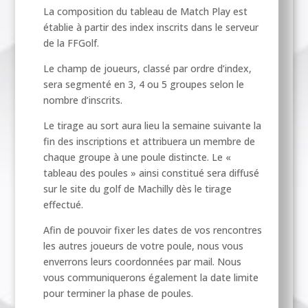
La composition du tableau de Match Play est
établie à partir des index inscrits dans le serveur
de la FFGolf.
Le champ de joueurs, classé par ordre d’index,
sera segmenté en 3, 4 ou 5 groupes selon le
nombre d’inscrits.
Le tirage au sort aura lieu la semaine suivante la
fin des inscriptions et attribuera un membre de
chaque groupe à une poule distincte. Le «
tableau des poules » ainsi constitué sera diffusé
sur le site du golf de Machilly dès le tirage
effectué.
Afin de pouvoir fixer les dates de vos rencontres
les autres joueurs de votre poule, nous vous
enverrons leurs coordonnées par mail. Nous
vous communiquerons également la date limite
pour terminer la phase de poules.